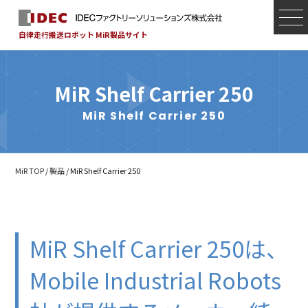
自律走行搬送ロボット MiR製品サイト
MiR Shelf Carrier 250
MiR Shelf Carrier 250
MiR TOP
/
製品
/ MiR Shelf Carrier 250
MiR Shelf Carrier 250は、
Mobile Industrial Robots