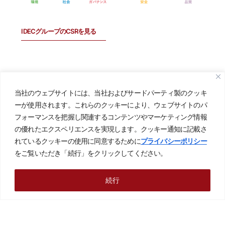
IDECグループのCSRを見る
CSR
当社のウェブサイトには、当社およびサードパーティ製のクッキ
ーが使用されます。これらのクッキーにより、ウェブサイトのパ
当社のCSRについて
フォーマンスを把握し関連するコンテンツやマーケティング情報
高品質な製品・
サービスの提供
の優れたエクスペリエンスを実現します。クッキー通知に記載さ
れているクッキーの使用に同意するために
プライバシーポリシー
環境・社会への配慮
をご覧いただき「続行」をクリックしてください。
人間尊重
続行