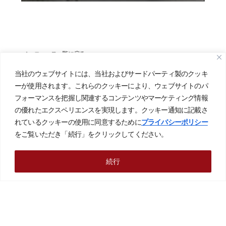
ニュース一覧に戻る
当社のウェブサイトには、当社およびサードパーティ製のクッキ
ーが使用されます。これらのクッキーにより、ウェブサイトのパ
フォーマンスを把握し関連するコンテンツやマーケティング情報
の優れたエクスペリエンスを実現します。クッキー通知に記載さ
【本社】 〒491-0074 愛知県一宮市東島町二丁目８番地
れているクッキーの使用に同意するために
プライバシーポリシー
TEL:0586-73-8300(代) FAX:0586-73-9697
をご覧いただき「続行」をクリックしてください。
事業コンセプト
続行
主な事業
ソリューション事例