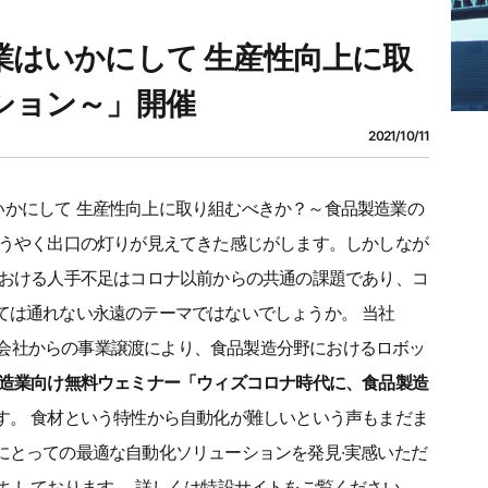
業はいかにして 生産性向上に取
ション～」開催
2021/10/11
はいかにして 生産性向上に取り組むべきか？～食品製造業の
ようやく出口の灯りが見えてきた感じがします。しかしなが
における人手不足はコロナ以前からの共通の課題であり、コ
ては通れない永遠のテーマではないでしょうか。 当社
式会社からの事業譲渡により、食品製造分野におけるロボッ
造業向け無料ウェミナー「ウィズコロナ時代に、食品製造
す。 食材という特性から自動化が難しいという声もまだま
にとっての最適な自動化ソリューションを発見·実感いただ
ちしております。 詳しくは特設サイトをご覧ください。