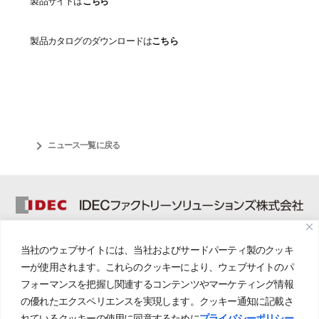
製品サイトは
こちら
製品カタログのダウンロードは
こちら
ニュース一覧に戻る
【本社】 〒491-0074 愛知県一宮市東島町二丁目８番地
当社のウェブサイトには、当社およびサードパーティ製のクッキ
TEL:0586-73-8300(代) FAX:0586-73-9697
ーが使用されます。これらのクッキーにより、ウェブサイトのパ
フォーマンスを把握し関連するコンテンツやマーケティング情報
事業コンセプト
の優れたエクスペリエンスを実現します。クッキー通知に記載さ
れているクッキーの使用に同意するために
プライバシーポリシー