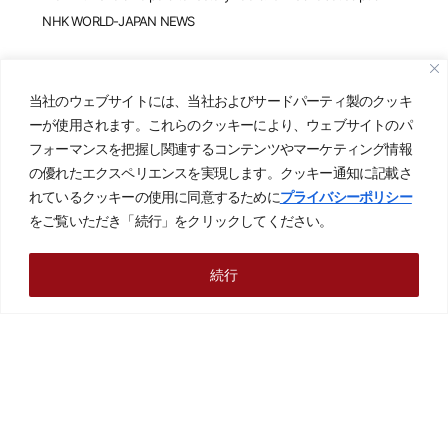
NHK WORLD-JAPAN NEWS
※視聴期限はメディア側の都合により変更される場合があります。
当社のウェブサイトには、当社およびサードパーティ製のクッキ
ーが使用されます。これらのクッキーにより、ウェブサイトのパ
本件に関するお問い合わせや、ロボット導入・自動化のご相談
フォーマンスを把握し関連するコンテンツやマーケティング情報
は、お気軽に当社お問い合わせフォームよりご連絡ください。
の優れたエクスペリエンスを実現します。クッキー通知に記載さ
れているクッキーの使用に同意するために
プライバシーポリシー
今後ともIDECファクトリーソリューションズをよろしくお願い申
をご覧いただき「続行」をクリックしてください。
し上げます。
続行