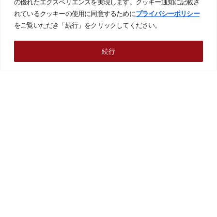
の優れたエクスペリエンスを実現します。クッキー通知に記載さ
れているクッキーの使用に同意するために
プライバシーポリシー
をご覧いただき「続行」をクリックしてください。
続行
ニュース一覧に戻る
【本社】 〒491-0074 愛知県一宮市東島町二丁目８番地
TEL:0586-73-8300(代) FAX:0586-73-9697
事業コンセプト