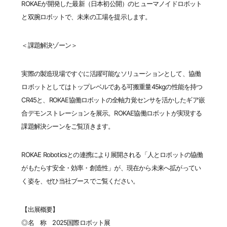
ROKAEが開発した最新（日本初公開）のヒューマノイドロボット
と双腕ロボットで、未来の工場を提示します。
＜課題解決ゾーン＞
実際の製造現場ですぐに活躍可能なソリューションとして、協働
ロボットとしてはトップレベルである可搬重量45kgの性能を持つ
CR45と、ROKAE協働ロボットの全軸力覚センサを活かしたギア嵌
合デモンストレーションを展示。ROKAE協働ロボットが実現する
課題解決シーンをご覧頂きます。
ROKAE Robotics
との連携により展開される「人とロボットの協働
がもたらす安全・効率・創造性」
が、現在から未来へ拡がってい
く姿を、ぜひ当社ブースでご覧ください。
【出展概要】
◎名 称 2025国際ロボット展