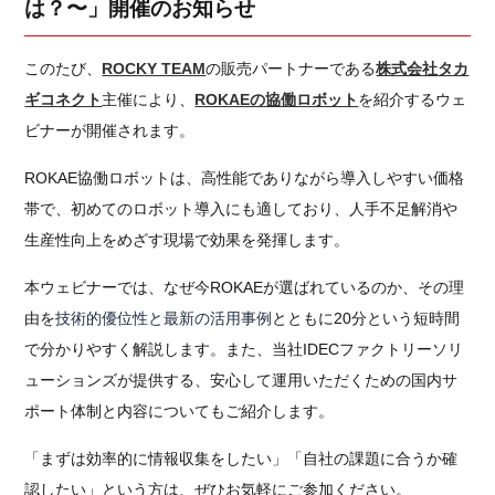
は？〜」開催のお知らせ
このたび、
ROCKY TEAM
の販売パートナーである
株式会社
タカ
ギコネクト
主催により、
ROKAEの協働ロボット
を紹介するウェ
ビナーが開催されます。
ROKAE協働ロボットは、高性能でありながら導入しやすい価格
帯で、初めてのロボット導入にも適しており、人手不足解消や
生産性向上をめざす現場で効果を発揮します。
本ウェビナーでは、なぜ今ROKAEが選ばれているのか、その理
由を
技術的優位性と最新の活用事例
とともに20分という短時間
で分かりやすく解説します。また、当社IDECファクトリーソリ
ューションズが提供する、安心して運用いただくための
国内サ
ポート体制と内容
についてもご紹介します。
「まずは効率的に情報収集をしたい」「自社の課題に合うか確
認したい」という方は、ぜひお気軽にご参加ください。