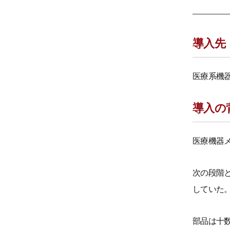
導入先
医療系機
導入の
医療機器
次の段階
していた
部品は十