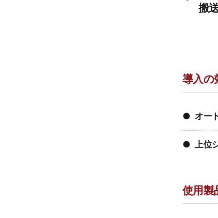
搬送
導入の
●オ
●上
使用製