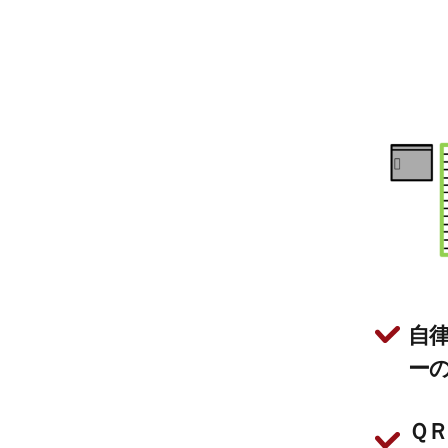
自
ー
Ｑ