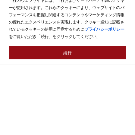
当社のウェブサイトには、当社およびサードパーティ製のクッキ
ーが使用されます。これらのクッキーにより、ウェブサイトのパ
フォーマンスを把握し関連するコンテンツやマーケティング情報
の優れたエクスペリエンスを実現します。クッキー通知に記載さ
れているクッキーの使用に同意するために
プライバシーポリシー
ロボットシステム
をご覧いただき「続行」をクリックしてください。
梱包工程の箱詰め自動化ソリューション
続行
詳しく見る
ロボットシステム