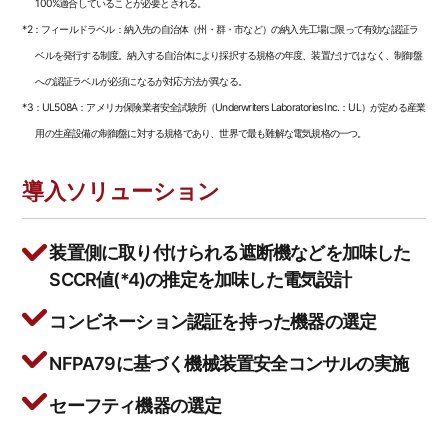
100%適合していることが必要とされる。
*2：フィールドラベル：納入先の自治体（州・群・市など）の納入先工場に限って有効な認証ラ
ベルを発行する制度。納入する自治体により採択する規格の年度、装置だけではなく、制御盤
への認証ラベルが必須になるが対応方法が異なる。
*3：UL508A：アメリカ保険業者安全試験所（Underwriters Laboratories Inc.：UL）が定める産業
用の生産設備の制御盤に対する規格であり、世界で最も難解な電気規格の一つ。
導入ソリューション
装置側に取り付けられる遮断機などを加味した
SCCR値(*4)の推定を加味した電気設計
コンビネーション認証を持った機器の選定
NFPA79に基づく機械装置安全コンサルの実施
セーフティ機器の選定