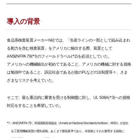
導入の背景
食品系検査装置メーカーN社では、「生産ラインの一部として組み込まれ
る動力を含む検査装置」をアメリカに輸出する際、装置として
ANSI/NFPA 79(*1)のフィールドラベル(*2)を必須としていた。
アメリカへの機械輸出が初めてであること、アメリカの機械に対する規格
は勉強中であること、訴訟社会であるが故のPLなどの法制度等々、さま
ざまなリスクを考えていた。
そこで、最も重点的に審査を受ける制御盤に対し、UL 508A(*3)への規格
対応をすることを希望していた。
*1：ANSI/NFPA 79：米国国家規格協会（American National Standards Institute：ANSI）が定め
る工業用機械装置の電気規格。あくまで最低基準であり、本規格とそれが参照する規格に