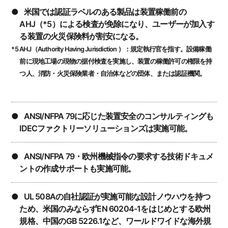
●米国では認証ラベルのある製品は装置稼働前の
AHJ（*5）による検査が免除になり、ユーザーが加入す
る装置の火災保険料が割安になる。
*5 AHJ（Authority Having Jurisdiction ）：規定執行官を指す。設備稼働
前に現地工場の現物の据付検査を実施し、装置の稼働許可の権限を持
つ人、消防・火災保険業者・自治体などの団体、または認証機関。
●ANSI/NFPA 79に応じた装置安全のコンサルティングも
IDECファクトリーソリューションズは実施可能。
●ANSI/NFPA 79・欧州機械指令の要求する技術ドキュメ
ントの作成サポートも実施可能。
●UL 508Aの自社認証が実施可能な設計ノウハウを持つ
ため、米国のみならずEN 60204-1をはじめとする欧州
規格、中国のGB 5226.1など、ワールドワイドな海外規