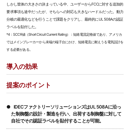
しかし筐体の大きさの決まっている中、ユーザーからFCCに対する追加的
要求事項も途中だったが、そちらへの対応も大きなハードルだった。動力
分岐の最適化などを行うことで課題をクリアし、最終的にUL 508Aの認証
ラベルを貼付した。
*4：SCCR値（Short Circuit Current Rating）：短絡電流定格値であり、アメリカ
ではメインブレーカーから末端の端子台にかけ、短絡電流に耐えうる電気設計を
する必要がある。
導入の効果
提案のポイント
●IDECファクトリーソリューションズはUL 508Aに沿っ
た制御盤の設計・製造を行い、出荷する制御盤に対して
自社でその認証ラベルを貼付することが可能。